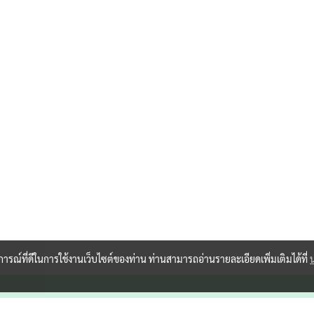
ิษฐานไทยแลนด์ : ตุ๊กตาตั้ง
าลและอุปกรณ์ตกแต่งศาล
หล่งรวมสินค้าเกี่ยวกับการ
อธิษฐาน ขอพร ***รับจัด
เครื่องตั้งศาล จัดส่งทั่ว
ะเทศ*** #ศาลพระภูมิ #ศาล
ที่ #ศาลโมเดิร์น #ศาลเจ้าที่โม
ดิร์น #ศาลตายาย #ศาลไม้
ระภูมิ #พระพรหม #ตั้งศาล
#เครื่องตั้งศาล #พราหมณ์
วงสรวง #ซ่อมศาล #บูรณะ
ศาล #spirithouse #brahma
nesha #shrine #godhouse #thai
#atistanthailand #thailand
angkok #export #chiangmai
บการณ์ที่ดีในการใช้งานเว็บไซต์ของท่าน ท่านสามารถอ่านรายละเอียดเพิ่มเติมได้ที่
#phuket #ตุ๊กตาตั้งศาล
#erawanshrine #พวงมาลัย
#garland