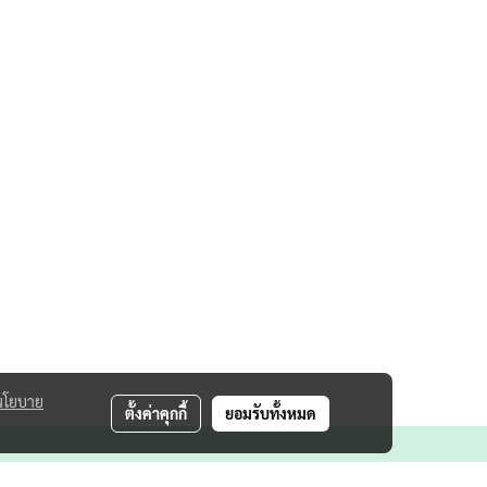
ซื้อสินค้า Facebook :
m.me/atistanthailand Line OA :
https://bit.ly/3eiat5Y โทร.082-
4993555,092-6452888 ชมสินค้า
IG :
www.instagram.com/atistanthailand
Website : www.atistanthailand.com
อธิษฐานไทยแลนด์ : ตุ๊กตาตั้ง
ศาลและอุปกรณ์ตกแต่งศาล
แหล่งรวมสินค้าเกี่ยวกับการ
อธิษฐาน ขอพร ***รับจัด
เครื่องตั้งศาล จัดส่งทั่ว
ประเทศ***
นโยบาย
ตั้งค่าคุกกี้
ยอมรับทั้งหมด