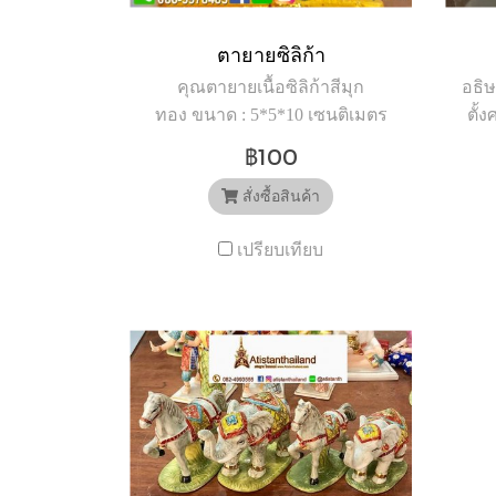
ตายายซิลิก้า
คุณตายายเนื้อซิลิก้าสีมุก
อธิ
ทอง ขนาด : 5*5*10 เซนติเมตร
ตั้
วัสดุ : เรซิ่น ตกแต่งสีและประดับ
ทั่
฿100
เกล็ดทอง หมายเหตุ : สินค้าขาย
หา
เป็นคู่ไม่สามารถแยกขายได้ **
สั่งซื้อสินค้า
เลื
กรุณาสอบถามก่อนสั่งซื้อนะคะ
ตกแ
เปรียบเทียบ
ทางร้านจำหน่ายหลายช่องทาง
ใ
ค่ะ อธิษฐานไทยแลนด์ รับจัด
อธ
อุปกรณ์ตั้งศาลพระภูมิทุก
รายการ จัดส่งทั่วประเทศ รับ
m.
ประกันความเสียหาย ศูนย์รวม
ht
อุปกรณ์ตั้งศาล เลือกอธิษฐาน
499
ไทยแลนด์ อุปกรณ์ตกแต่งศาลที่
มีให้เลือกมากที่สุดใน
www.
ประเทศไทย “ขอให้ทุกคำ
Webs