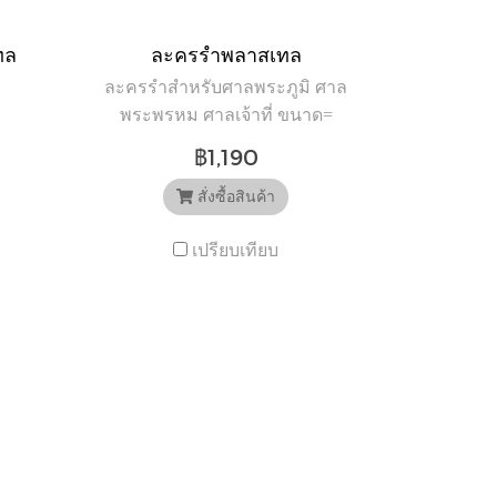
ทล
ละครรำพลาสเทล
ละครรำสำหรับศาลพระภูมิ ศาล
พระพรหม ศาลเจ้าที่ ขนาด=
กว้าง*ยาว*สูง -เล็ก
฿1,190
ขนาด5.08*5.08*10.16 ซม. ราคา
1090 บาท -ใหญ่ ขนาด
สั่งซื้อสินค้า
6.35*6.35*12.7 ซม ราคา 1290
เปรียบเทียบ
บาท อธิษฐานไทยแลนด์ รับจัด
อุปกรณ์ตั้งศาลพระภูมิทุก
รายการ จัดส่งทั่วประเทศ รับ
ประกันความเสียหาย ศูนย์รวม
อุปกรณ์ตั้งศาล เลือกอธิษฐาน
ไทยแลนด์ อุปกรณ์ตกแต่งศาลที่
มีให้เลือกมากที่สุดใน
ประเทศไทย “ขอให้ทุกคำ
อธิษฐาน ของท่านเป็นจริง” สั่ง