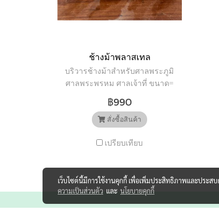
อธิษฐาน ของท่านเป็นจริง” สั่ง
อธ
ซื้อสินค้า Facebook :
ศ
m.me/atistanthailand Line OA :
แ
https://bit.ly/3eiat5Y โทร.082-
4993555,092-6452888 ชมสินค้า
ช้างม้าพลาสเทล
IG :
ปร
บริวารช้างม้าสำหรับศาลพระภูมิ
www.instagram.com/atistanthailand
เจ้า
ศาลพระพรหม ศาลเจ้าที่ ขนาด=
Website : www.atistanthailand.com
เ
กว้าง*ยาว*สูง -เล็ก
฿990
อธิษฐานไทยแลนด์ : ตุ๊กตาตั้ง
#พ
ขนาด10.16*5.08*10.16 ซม.
ศาลและอุปกรณ์ตกแต่งศาล
ราคา 990 บาท -ใหญ่ ขนาด
สั่งซื้อสินค้า
แหล่งรวมสินค้าเกี่ยวกับการ
#บ
12.7**6.35*12.7 ซม ราคา 1190
อธิษฐาน ขอพร ***รับจัด
เปรียบเทียบ
บาท อธิษฐานไทยแลนด์ รับจัด
เครื่องตั้งศาล จัดส่งทั่ว
#ga
อุปกรณ์ตั้งศาลพระภูมิทุก
ประเทศ***
รายการ จัดส่งทั่วประเทศ รับ
#b
เว็บไซต์นี้มีการใช้งานคุกกี้ เพื่อเพิ่มประสิทธิภาพและประส
ประกันความเสียหาย ศูนย์รวม
ความเป็นส่วนตัว
และ
นโยบายคุกกี้
อุปกรณ์ตั้งศาล เลือกอธิษฐาน
ไทยแลนด์ อุปกรณ์ตกแต่งศาลที่
เลขที่ 59 หมู่ที่ 11 ต.โคกคราม
มีให้เลือกมากที่สุดใน