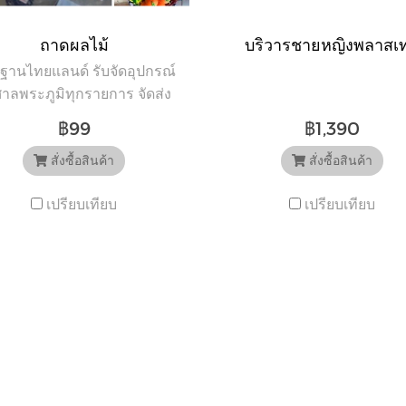
ถาดผลไม้
บริวารชายหญิงพลาสเ
ษฐานไทยแลนด์ รับจัดอุปกรณ์
งศาลพระภูมิทุกรายการ จัดส่ง
วประเทศ รับประกันความเสีย
฿99
฿1,390
ย ศูนย์รวมอุปกรณ์ตั้งศาล
อกอธิษฐานไทยแลนด์ อุปกรณ์
สั่งซื้อสินค้า
สั่งซื้อสินค้า
ต่งศาลที่มีให้เลือกมากที่สุด
เปรียบเทียบ
เปรียบเทียบ
นประเทศไทย “ขอให้ทุกคำ
ิษฐาน ของท่านเป็นจริง” สั่ง
ซื้อสินค้า Facebook :
me/atistanthailand Line OA :
tps://bit.ly/3eiat5Y โทร.082-
3555,092-6452888 ชมสินค้า
IG :
instagram.com/atistanthailand
ite : www.atistanthailand.com