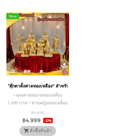
New
"ตุ๊กตาตั้งศาลทองเหลือง“ สำหรับ ตั้งศาลเจ้าที่(ศาลตายาย)
• คุณตาคุณยายทองเหลือง
1,499 บาท • ชายหญิงทองเหลือง
1,199 บาท • ช้างม้าทองเหลือง
฿5,096
1,199 บาท • นางรำทองเหลือง
฿4,999
-2%
1,199 บาท ราคาพิเศษครบชุด
สั่งซื้อสินค้า
รวมส่งทั่วประเทศ 4,999 บาท