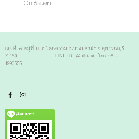
เปรียบเทียบ
เลขที่ 59 หมู่ที่ 11 ต.โคกคราม อ.บางปลาม้า จ.สุพรรณบุรี
72150 LINE ID : @atistanth โทร.082-
4993555
@atistanth