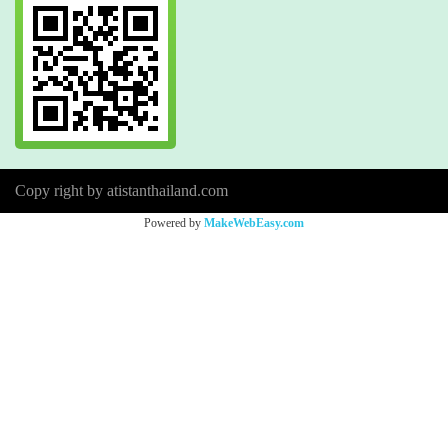
Copy right by atistanthailand.com
Powered by
MakeWebEasy.com