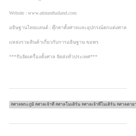
Website : www.atistanthailand.com
อธิษฐานไทยแลนด์ : ตุ๊กตาตั้งศาลและอุปกรณ์ตกแต่งศาล
แหล่งรวมสินค้าเกี่ยวกับการอธิษฐาน ขอพร
***รับจัดเครื่องตั้งศาล จัดส่งทั่วประเทศ***
#ศาลพระภูมิ #ศาลเจ้าที่ #ศาลโมเดิร์น #ศาลเจ้าที่โมเดิร์น #ศาลตายา