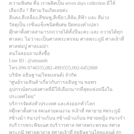
ความพิเศษ คือ เราผลิตเป็น seven days collection มีให้
เลือกถึง 7 สีตามวันเกิดเลยค่ะ
สีแดง,สีเหลือง,สีชมพู,สีเขียว,สีส้ม,สีฟ้า และ สีม่วง
วัสดุเป็น เรซิ่นแข็งชนิดพิเศษ ปิดทองคำเปลว
ตุ๊กตาตั้งศาลสามารถถวายได้ทั้งปีนะคะ และ ถวายได้ทุก
ศาลค่ะ ไม่ว่าจะเป็นศาลพระพรหม ศาลพระภูมิ ศาลเจ้าที่
ศาลพ่อปู่ ศาลแม่ย่า
สนใจสอบถามสั่งซื้อ
Line ID : @atistanth
โทร.096-9746555,082-4993555,092-6452888
บริษัท อธิษฐาน(ไทยแลนด์) จำกัด
“ศูนย์รวมสินค้าเกี่ยวกับการอธิษฐาน ขอพร
อุปกรณ์ตกแต่งศาลที่มีให้เลือกมากที่สุดแห่งหนึ่งใน
ประเทศไทย”
บริการจัดส่งทั่วประเทศ และส่งออกทั่วโลก
#ตุ๊กตาตั้งศาล #คนสวยคนงาม #เจ้าที่ #ตายาย #พระภูมิ
#ช้างม้า #นางรำแก้บน #ช้างม้าแก้บน #ชายหญิง #นางรำ
#บริวารพระพิฆเนศ #บริวารศาล #ศาลพระพรหม #ศาล
พระภูมิ #ศาลตายาย #ศาลเจ้าที่ #อธิษฐานไทยแลนด์ #ก