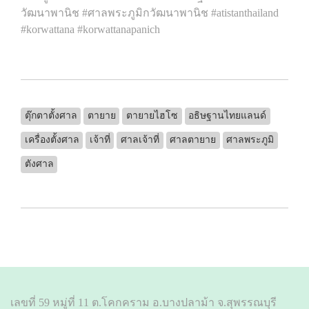
วัฒนาพานิช #ศาลพระภูมิกวัฒนาพานิช #atistanthailand
#korwattana #korwattanapanich
ตุ๊กตาตั้งศาล
ตายาย
ตายายไฮโซ
อธิษฐานไทยแลนด์
เครื่องตั้งศาล
เจ้าที่
ศาลเจ้าที่
ศาลตายาย
ศาลพระภูมิ
ตังศาล
เลขที่ 59 หมู่ที่ 11 ต.โคกคราม อ.บางปลาม้า จ.สุพรรณบุรี