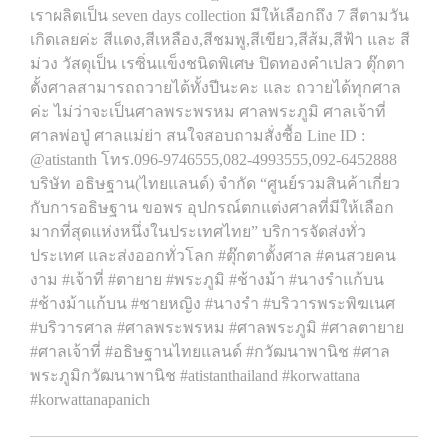
เราผลิตเป็น seven days collection มีให้เลือกถึง 7 สีตามวัน
เกิดเลยค่ะ สีแดง,สีเหลือง,สีชมพู,สีเขียว,สีส้ม,สีฟ้า และ สี
ม่วง วัสดุเป็น เรซิ่นแข็งชนิดพิเศษ ปิดทองคำเปลว ตุ๊กตา
ตั้งศาลสามารถถวายได้ทั้งปีนะคะ และ ถวายได้ทุกศาล
ค่ะ ไม่ว่าจะเป็นศาลพระพรหม ศาลพระภูมิ ศาลเจ้าที่
ศาลพ่อปู่ ศาลแม่ย่า สนใจสอบถามสั่งซื้อ Line ID :
@atistanth โทร.096-9746555,082-4993555,092-6452888
บริษัท อธิษฐาน(ไทยแลนด์) จำกัด “ศูนย์รวมสินค้าเกี่ยว
กับการอธิษฐาน ขอพร อุปกรณ์ตกแต่งศาลที่มีให้เลือก
มากที่สุดแห่งหนึ่งในประเทศไทย” บริการจัดส่งทั่ว
ประเทศ และส่งออกทั่วโลก #ตุ๊กตาตั้งศาล #คนสวยคน
งาม #เจ้าที่ #ตายาย #พระภูมิ #ช้างม้า #นางรำแก้บน
#ช้างม้าแก้บน #ชายหญิง #นางรำ #บริวารพระพิฆเนศ
#บริวารศาล #ศาลพระพรหม #ศาลพระภูมิ #ศาลตายาย
#ศาลเจ้าที่ #อธิษฐานไทยแลนด์ #กวัฒนาพานิช #ศาล
พระภูมิกวัฒนาพานิช #atistanthailand #korwattana
#korwattanapanich