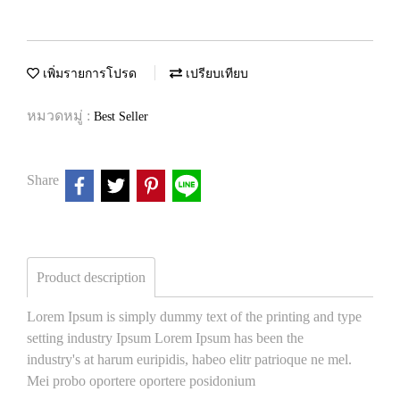
เพิ่มรายการโปรด
เปรียบเทียบ
หมวดหมู่ :
Best Seller
Share
Product description
Lorem Ipsum is simply dummy text of the printing and type
setting industry Ipsum Lorem Ipsum has been the
industry's at harum euripidis, habeo elitr patrioque ne mel.
Mei probo oportere oportere posidonium